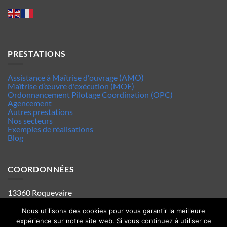
PRESTATIONS
Assistance à Maîtrise d'ouvrage (AMO)
Maîtrise d’œuvre d'exécution (MOE)
Ordonnancement Pilotage Coordination (OPC)
Agencement
Autres prestations
Nos secteurs
Exemples de réalisations
Blog
COORDONNÉES
13360 Roquevaire
Tel : 06.63.70.62.44
Mentions legales
Nous utilisons des cookies pour vous garantir la meilleure
Politique de confidentialité
expérience sur notre site web. Si vous continuez à utiliser ce