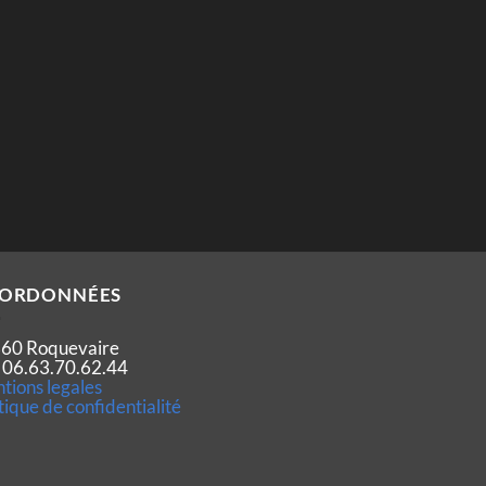
ORDONNÉES
60 Roquevaire
 : 06.63.70.62.44
tions legales
tique de confidentialité