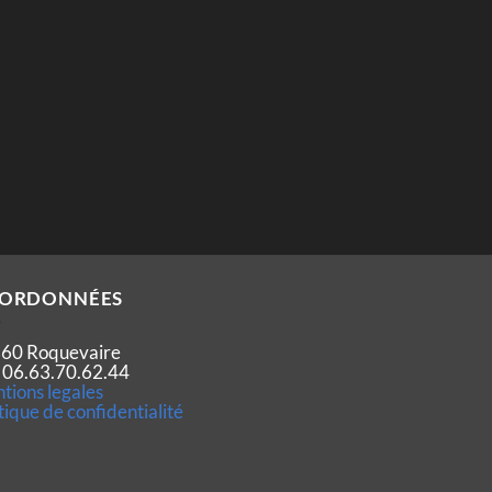
ORDONNÉES
60 Roquevaire
 : 06.63.70.62.44
tions legales
tique de confidentialité