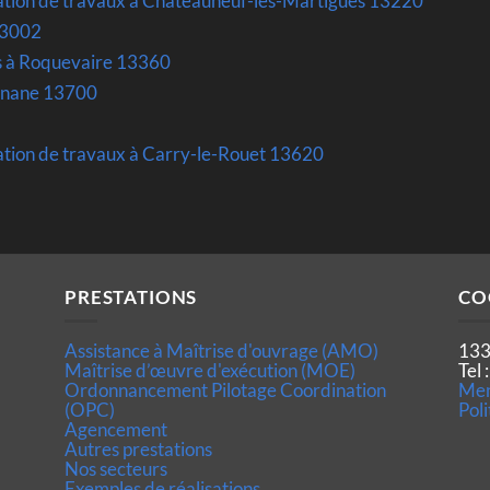
ation de travaux à Chateauneuf-les-Martigues 13220
13002
s à Roquevaire 13360
gnane 13700
ation de travaux à Carry-le-Rouet 13620
PRESTATIONS
CO
Assistance à Maîtrise d'ouvrage (AMO)
133
Maîtrise d’œuvre d'exécution (MOE)
Tel
Ordonnancement Pilotage Coordination
Men
(OPC)
Poli
Agencement
Autres prestations
Nos secteurs
Exemples de réalisations