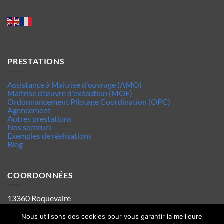
PRESTATIONS
Assistance à Maîtrise d'ouvrage (AMO)
Maîtrise d’œuvre d'exécution (MOE)
Ordonnancement Pilotage Coordination (OPC)
Agencement
Autres prestations
Nos secteurs
Exemples de réalisations
Blog
COORDONNÉES
13360 Roquevaire
Tel : 06.63.70.62.44
Mentions legales
Nous utilisons des cookies pour vous garantir la meilleure
Politique de confidentialité