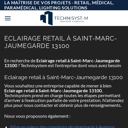
Passer
LA MAÎTRISE DE VOS PROJETS - RETAIL, MÉDICAL,
au
PARAMÉDICAL, LIGHTING SOLUTIONS
contenu
ECLAIRAGE RETAIL À SAINT-MARC-
JAUMEGARDE 13100
En recherche de
Eclairage retail à Saint-Marc-Jaumegarde
13100
? Technisystem est l’entreprise dont vous avez besoin
Eclairage retail à Saint-Marc-Jaumegarde 13100
Vous souhaitez une entreprise capable de mener à bien
Eclairage retail à Saint-Marc-Jaumegarde 13100
,
Technisystem prend en charge toutes les étapes permettant
d’arriver à l’exécution parfaite de votre prestation. N’attendez
plus pour nous contacter et obtenir plus de renseignements.
Nous vous proposons également :
Mise en valeur des comptoirs de pharmacie à Avignon