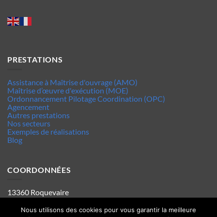
PRESTATIONS
Assistance à Maîtrise d'ouvrage (AMO)
Maîtrise d’œuvre d'exécution (MOE)
Ordonnancement Pilotage Coordination (OPC)
Agencement
Autres prestations
Nos secteurs
Exemples de réalisations
Blog
COORDONNÉES
13360 Roquevaire
Tel : 06.63.70.62.44
Mentions legales
Nous utilisons des cookies pour vous garantir la meilleure
Politique de confidentialité