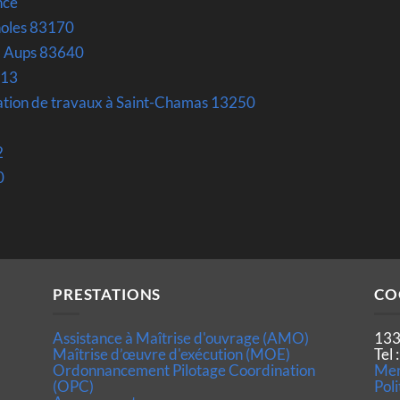
nce
noles 83170
 d Aups 83640
013
ation de travaux à Saint-Chamas 13250
2
0
PRESTATIONS
CO
Assistance à Maîtrise d'ouvrage (AMO)
133
Maîtrise d’œuvre d'exécution (MOE)
Tel
Ordonnancement Pilotage Coordination
Men
(OPC)
Poli