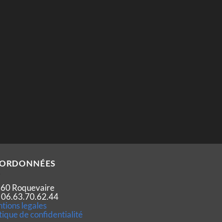
ORDONNÉES
60 Roquevaire
 : 06.63.70.62.44
tions legales
tique de confidentialité