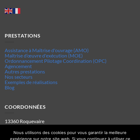
PRESTATIONS
Assistance à Maîtrise d'ouvrage (AMO)
Maîtrise d’œuvre d'exécution (MOE)
Ordonnancement Pilotage Coordination (OPC)
Agencement
Autres prestations
Nos secteurs
Exemples de réalisations
Blog
COORDONNÉES
13360 Roquevaire
Tel : 06.63.70.62.44
Mentions legales
Nous utilisons des cookies pour vous garantir la meilleure
Politique de confidentialité
expérience sur notre site web. Si vous continuez à utiliser ce