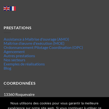
PRESTATIONS
Assistance à Maîtrise d'ouvrage (AMO)
Maîtrise d’œuvre d'exécution (MOE)
Ordonnancement Pilotage Coordination (OPC)
Agencement
Autres prestations
Nos secteurs
Exemples de réalisations
Blog
COORDONNÉES
13360 Roquevaire
Tel : 06.63.70.62.44
Mentions legales
Nous utilisons des cookies pour vous garantir la meilleure
Politique de confidentialité
expérience sur notre site web. Si vous continuez à utiliser ce