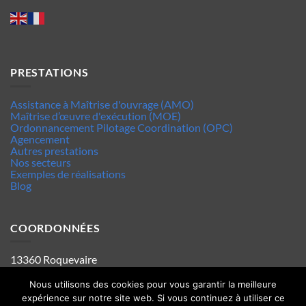
PRESTATIONS
Assistance à Maîtrise d'ouvrage (AMO)
Maîtrise d’œuvre d'exécution (MOE)
Ordonnancement Pilotage Coordination (OPC)
Agencement
Autres prestations
Nos secteurs
Exemples de réalisations
Blog
COORDONNÉES
13360 Roquevaire
Tel : 06.63.70.62.44
Mentions legales
Nous utilisons des cookies pour vous garantir la meilleure
Politique de confidentialité
expérience sur notre site web. Si vous continuez à utiliser ce