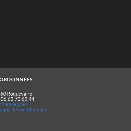
ORDONNÉES
60 Roquevaire
 : 06.63.70.62.44
tions legales
tique de confidentialité