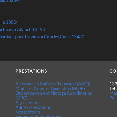
mas 13250
eille 13004
urfaces à Allauch 13190
tratives pour travaux à Cabries Calas 13480
PRESTATIONS
CO
Assistance à Maîtrise d'ouvrage (AMO)
133
Maîtrise d’œuvre d'exécution (MOE)
Tel
Ordonnancement Pilotage Coordination
Men
(OPC)
Poli
Agencement
Autres prestations
Nos secteurs
Exemples de réalisations