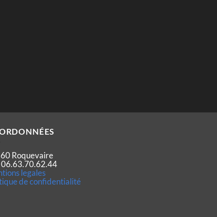
ORDONNÉES
60 Roquevaire
 : 06.63.70.62.44
tions legales
tique de confidentialité