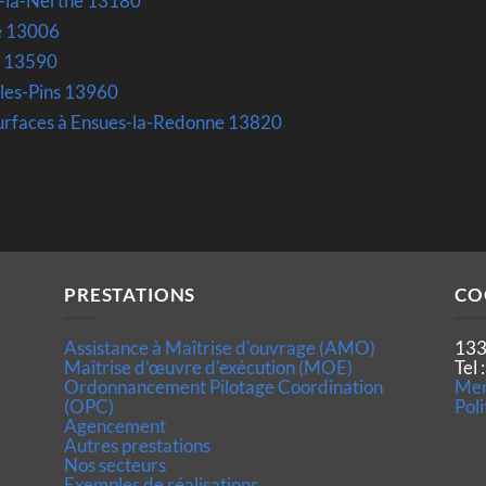
ac-la-Nerthe 13180
e 13006
l 13590
-les-Pins 13960
surfaces à Ensues-la-Redonne 13820
PRESTATIONS
CO
Assistance à Maîtrise d'ouvrage (AMO)
133
Maîtrise d’œuvre d'exécution (MOE)
Tel
Ordonnancement Pilotage Coordination
Men
(OPC)
Poli
Agencement
Autres prestations
Nos secteurs
Exemples de réalisations