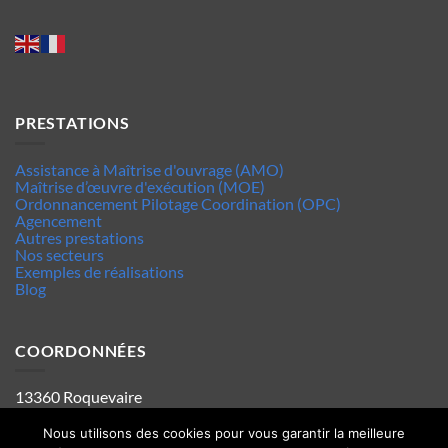
PRESTATIONS
Assistance à Maîtrise d'ouvrage (AMO)
Maîtrise d’œuvre d'exécution (MOE)
Ordonnancement Pilotage Coordination (OPC)
Agencement
Autres prestations
Nos secteurs
Exemples de réalisations
Blog
COORDONNÉES
13360 Roquevaire
Tel : 06.63.70.62.44
Mentions legales
Nous utilisons des cookies pour vous garantir la meilleure
Politique de confidentialité