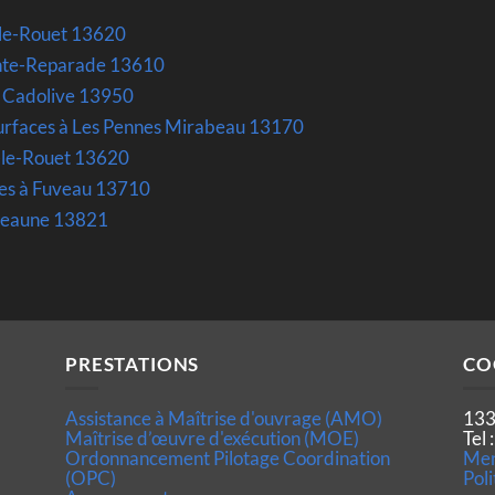
y-le-Rouet 13620
inte-Reparade 13610
à Cadolive 13950
surfaces à Les Pennes Mirabeau 13170
-le-Rouet 13620
ces à Fuveau 13710
veaune 13821
PRESTATIONS
CO
Assistance à Maîtrise d'ouvrage (AMO)
133
Maîtrise d’œuvre d'exécution (MOE)
Tel
Ordonnancement Pilotage Coordination
Men
(OPC)
Poli