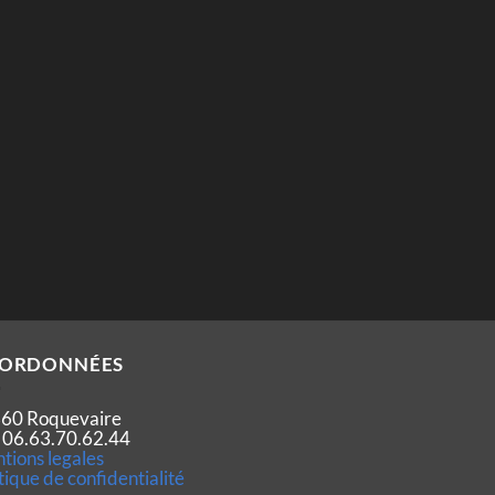
ORDONNÉES
60 Roquevaire
 : 06.63.70.62.44
tions legales
tique de confidentialité