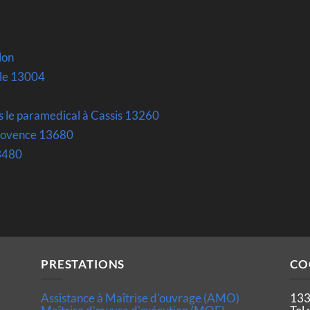
lon
lle 13004
s le paramedical à Cassis 13260
Provence 13680
13480
PRESTATIONS
CO
Assistance à Maîtrise d'ouvrage (AMO)
133