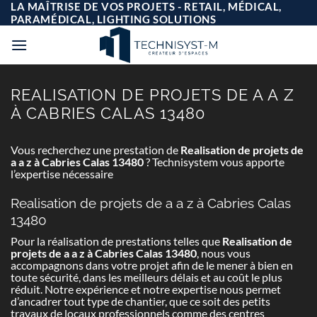
Passer
LA MAÎTRISE DE VOS PROJETS - RETAIL, MÉDICAL,
au
PARAMÉDICAL, LIGHTING SOLUTIONS
contenu
REALISATION DE PROJETS DE A A Z
À CABRIES CALAS 13480
Vous recherchez une prestation de
Realisation de projets de
a a z à Cabries Calas 13480
? Technisystem vous apporte
l’expertise nécessaire
Realisation de projets de a a z à Cabries Calas
13480
Pour la réalisation de prestations telles que
Realisation de
projets de a a z à Cabries Calas 13480
, nous vous
accompagnons dans votre projet afin de le mener à bien en
toute sécurité, dans les meilleurs délais et au coût le plus
réduit. Notre expérience et notre expertise nous permet
d’ancadrer tout type de chantier, que ce soit des petits
travaux de locaux professionnels comme des centres