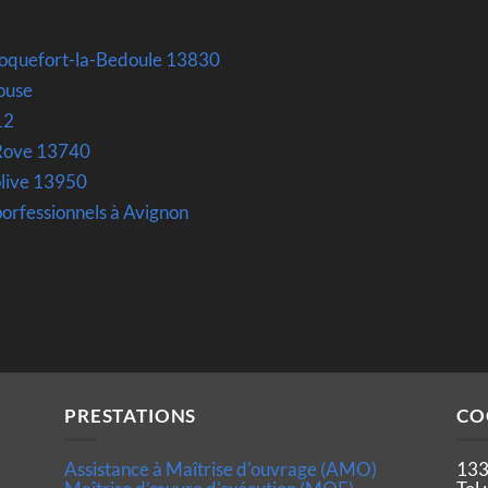
Roquefort-la-Bedoule 13830
louse
12
 Rove 13740
olive 13950
porfessionnels à Avignon
PRESTATIONS
CO
Assistance à Maîtrise d'ouvrage (AMO)
133