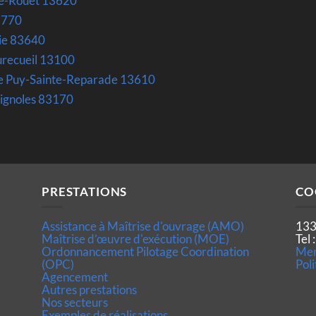
le-Rouet 13620
3770
rie 83640
recueil 13100
 Le Puy-Sainte-Reparade 13610
rignoles 83170
PRESTATIONS
CO
Assistance à Maîtrise d'ouvrage (AMO)
133
Maîtrise d’œuvre d'exécution (MOE)
Tel
Ordonnancement Pilotage Coordination
Men
(OPC)
Poli
Agencement
Autres prestations
Nos secteurs
Exemples de réalisations