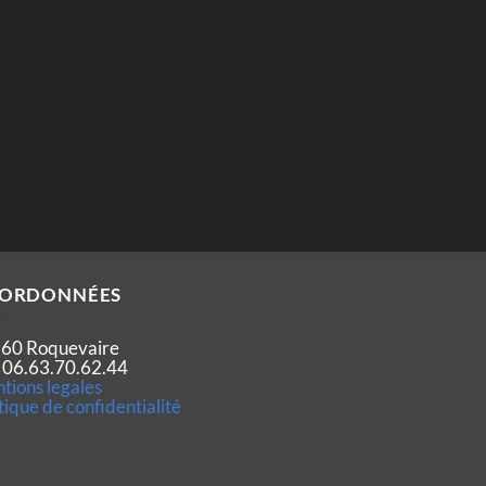
ORDONNÉES
60 Roquevaire
 : 06.63.70.62.44
tions legales
tique de confidentialité