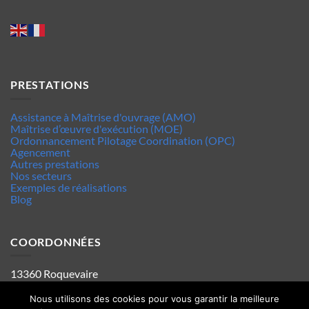
PRESTATIONS
Assistance à Maîtrise d'ouvrage (AMO)
Maîtrise d’œuvre d'exécution (MOE)
Ordonnancement Pilotage Coordination (OPC)
Agencement
Autres prestations
Nos secteurs
Exemples de réalisations
Blog
COORDONNÉES
13360 Roquevaire
Tel : 06.63.70.62.44
Mentions legales
Nous utilisons des cookies pour vous garantir la meilleure
Politique de confidentialité