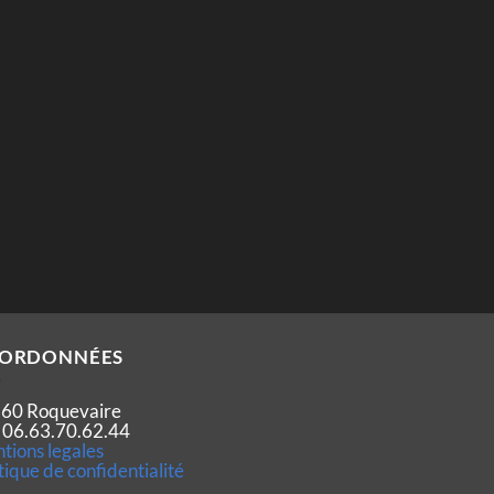
ORDONNÉES
60 Roquevaire
 : 06.63.70.62.44
tions legales
tique de confidentialité