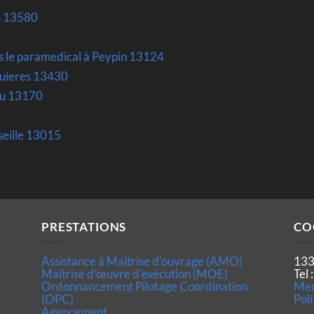
rs 13580
s le paramedical à Peypin 13124
guieres 13430
au 13170
5
eille 13015
PRESTATIONS
CO
Assistance à Maîtrise d'ouvrage (AMO)
133
Maîtrise d’œuvre d'exécution (MOE)
Tel
Ordonnancement Pilotage Coordination
Men
(OPC)
Poli
Agencement