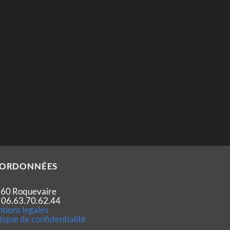
ORDONNÉES
60 Roquevaire
 : 06.63.70.62.44
tions legales
tique de confidentialité