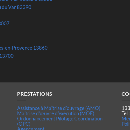
u du Var 83390
3007
les-en-Provence 13860
t 13700
PRESTATIONS
CO
Assistance à Maîtrise d'ouvrage (AMO)
133
Maîtrise d’œuvre d'exécution (MOE)
Tel
Ordonnancement Pilotage Coordination
Men
(OPC)
Poli
Agencement