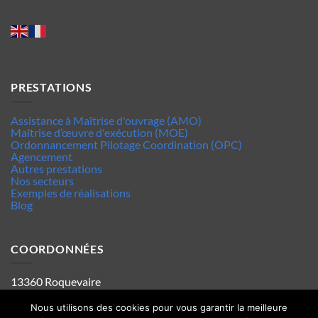
PRESTATIONS
Assistance à Maîtrise d'ouvrage (AMO)
Maîtrise d’œuvre d'exécution (MOE)
Ordonnancement Pilotage Coordination (OPC)
Agencement
Autres prestations
Nos secteurs
Exemples de réalisations
Blog
COORDONNÉES
13360 Roquevaire
Tel : 06.63.70.62.44
Mentions legales
Nous utilisons des cookies pour vous garantir la meilleure
Politique de confidentialité