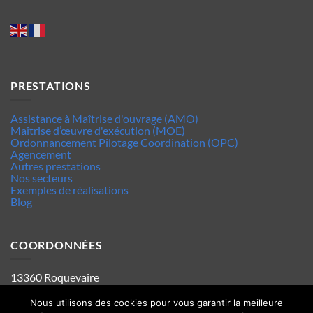
PRESTATIONS
Assistance à Maîtrise d'ouvrage (AMO)
Maîtrise d’œuvre d'exécution (MOE)
Ordonnancement Pilotage Coordination (OPC)
Agencement
Autres prestations
Nos secteurs
Exemples de réalisations
Blog
COORDONNÉES
13360 Roquevaire
Tel : 06.63.70.62.44
Mentions legales
Nous utilisons des cookies pour vous garantir la meilleure
Politique de confidentialité