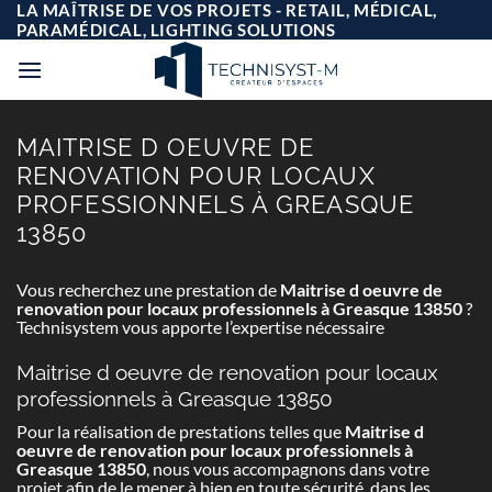
Passer
LA MAÎTRISE DE VOS PROJETS - RETAIL, MÉDICAL,
au
PARAMÉDICAL, LIGHTING SOLUTIONS
contenu
MAITRISE D OEUVRE DE
RENOVATION POUR LOCAUX
PROFESSIONNELS À GREASQUE
13850
Vous recherchez une prestation de
Maitrise d oeuvre de
renovation pour locaux professionnels à Greasque 13850
?
Technisystem vous apporte l’expertise nécessaire
Maitrise d oeuvre de renovation pour locaux
professionnels à Greasque 13850
Pour la réalisation de prestations telles que
Maitrise d
oeuvre de renovation pour locaux professionnels à
Greasque 13850
, nous vous accompagnons dans votre
projet afin de le mener à bien en toute sécurité, dans les