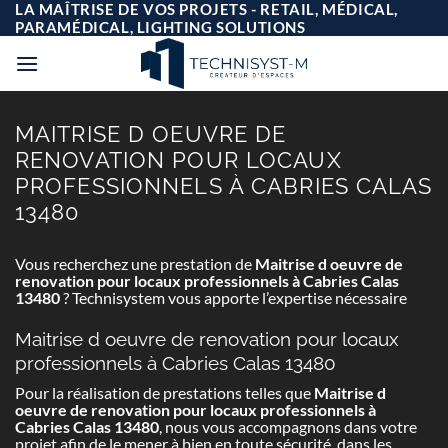
Passer
LA MAÎTRISE DE VOS PROJETS - RETAIL, MÉDICAL,
au
PARAMÉDICAL, LIGHTING SOLUTIONS
contenu
MAITRISE D OEUVRE DE
RENOVATION POUR LOCAUX
PROFESSIONNELS À CABRIES CALAS
13480
Vous recherchez une prestation de
Maitrise d oeuvre de
renovation pour locaux professionnels à Cabries Calas
13480
? Technisystem vous apporte l’expertise nécessaire
Maitrise d oeuvre de renovation pour locaux
professionnels à Cabries Calas 13480
Pour la réalisation de prestations telles que
Maitrise d
oeuvre de renovation pour locaux professionnels à
Cabries Calas 13480
, nous vous accompagnons dans votre
projet afin de le mener à bien en toute sécurité, dans les