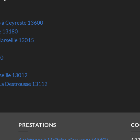
s à Ceyreste 13600
he 13180
arseille 13015
60
seille 13012
à La Destrousse 13112
PRESTATIONS
CO