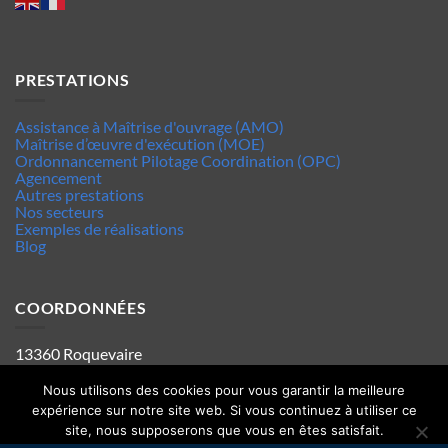
PRESTATIONS
Assistance à Maîtrise d'ouvrage (AMO)
Maîtrise d’œuvre d'exécution (MOE)
Ordonnancement Pilotage Coordination (OPC)
Agencement
Autres prestations
Nos secteurs
Exemples de réalisations
Blog
COORDONNÉES
13360 Roquevaire
Tel : 06.63.70.62.44
Mentions legales
Nous utilisons des cookies pour vous garantir la meilleure
Politique de confidentialité
expérience sur notre site web. Si vous continuez à utiliser ce
site, nous supposerons que vous en êtes satisfait.