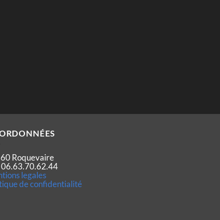
ORDONNÉES
60 Roquevaire
 : 06.63.70.62.44
tions legales
tique de confidentialité