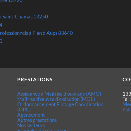
isse 13720
t à Saint-Chamas 13250
4
rofessionnels à Plan d Aups 83640
0
PRESTATIONS
CO
Assistance à Maîtrise d'ouvrage (AMO)
133
Maîtrise d’œuvre d'exécution (MOE)
Tel
Ordonnancement Pilotage Coordination
Men
(OPC)
Poli
Agencement
Autres prestations
Nos secteurs
Exemples de réalisations