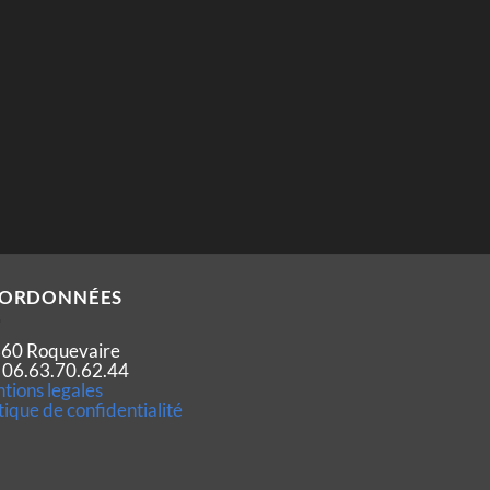
ORDONNÉES
60 Roquevaire
 : 06.63.70.62.44
tions legales
tique de confidentialité