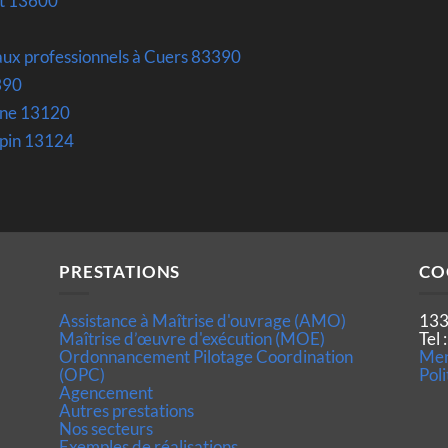
at 13600
aux professionnels à Cuers 83390
390
nne 13120
ypin 13124
PRESTATIONS
CO
Assistance à Maîtrise d'ouvrage (AMO)
133
Maîtrise d’œuvre d'exécution (MOE)
Tel
Ordonnancement Pilotage Coordination
Men
(OPC)
Poli
Agencement
Autres prestations
Nos secteurs
Exemples de réalisations