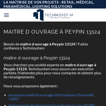
Passer
LA MAÎTRISE DE VOS PROJETS - RETAIL, MÉDICAL,
au
PARAMÉDICAL, LIGHTING SOLUTIONS
contenu
MAITRE D OUVRAGE À PEYPIN 13124
Besoin de
maitre d ouvrage à Peypin 13124
? Faites
confiance à Technisystem
maitre d ouvrage à Peypin 13124
Vous cherchez une société experte en
maitre d ouvrage à
Peypin 13124
, Technisystem vous assure uen execution
parfaite. N’attendez plus pour nous contacter et obtenir plus
de renseignements.
Nous vous proposons également :
assistance maitrise ouvrage informatique à Marseille
13007
Agencement de laboratoire d analyses à Cuers 83390