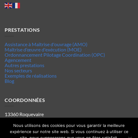
PRESTATIONS
Assistance à Maîtrise d'ouvrage (AMO)
Maîtrise d’œuvre d'exécution (MOE)
Ordonnancement Pilotage Coordination (OPC)
Agencement
Autres prestations
Nos secteurs
Exemples de réalisations
Blog
COORDONNÉES
13360 Roquevaire
Tel : 06.63.70.62.44
Mentions legales
Nous utilisons des cookies pour vous garantir la meilleure
Politique de confidentialité
expérience sur notre site web. Si vous continuez à utiliser ce
site, nous supposerons que vous en êtes satisfait.