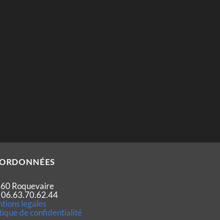
ORDONNÉES
60 Roquevaire
 : 06.63.70.62.44
tions legales
tique de confidentialité