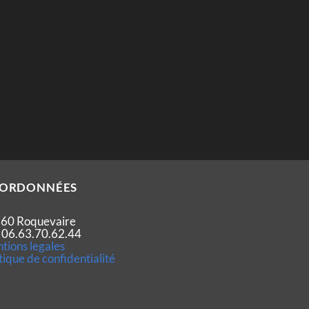
ORDONNÉES
60 Roquevaire
 : 06.63.70.62.44
tions legales
tique de confidentialité