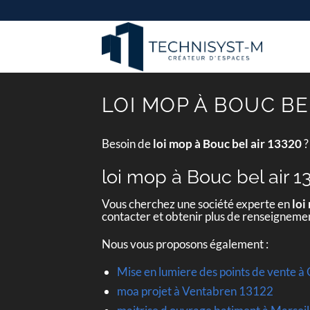
Passer
au
contenu
LOI MOP À BOUC BEL
Besoin de
loi mop à Bouc bel air 13320
?
loi mop à Bouc bel air 1
Vous cherchez une société experte en
loi
contacter et obtenir plus de renseigneme
Nous vous proposons également :
Mise en lumiere des points de vente
moa projet à Ventabren 13122