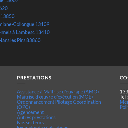
lle 13007
3620
 13850
Simiane-Collongue 13109
ionnels à Lambesc 13410
 Nans les Pins 83860
PRESTATIONS
CO
Assistance à Maîtrise d'ouvrage (AMO)
133
Maîtrise d’œuvre d'exécution (MOE)
Tel
Ordonnancement Pilotage Coordination
Men
(OPC)
Poli
Agencement
Autres prestations
Nos secteurs
Exemples de réalisations