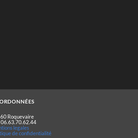
ORDONNÉES
60 Roquevaire
 : 06.63.70.62.44
tions legales
tique de confidentialité