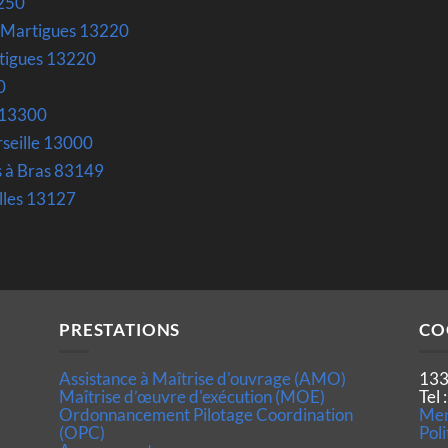
3250
s-Martigues 13220
rtigues 13220
0
 13300
seille 13000
s à Bras 83149
olles 13127
PRESTATIONS
CO
Assistance à Maîtrise d'ouvrage (AMO)
133
Maîtrise d’œuvre d'exécution (MOE)
Tel
Ordonnancement Pilotage Coordination
Men
(OPC)
Poli