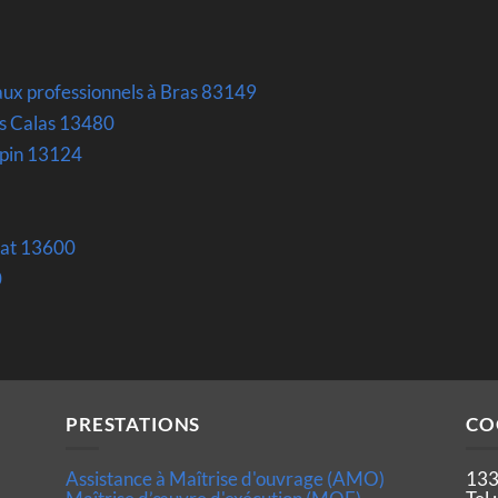
aux professionnels à Bras 83149
ies Calas 13480
ypin 13124
otat 13600
0
PRESTATIONS
CO
Assistance à Maîtrise d'ouvrage (AMO)
133