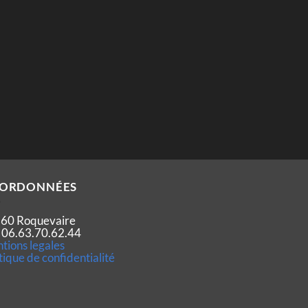
ORDONNÉES
60 Roquevaire
 : 06.63.70.62.44
tions legales
tique de confidentialité