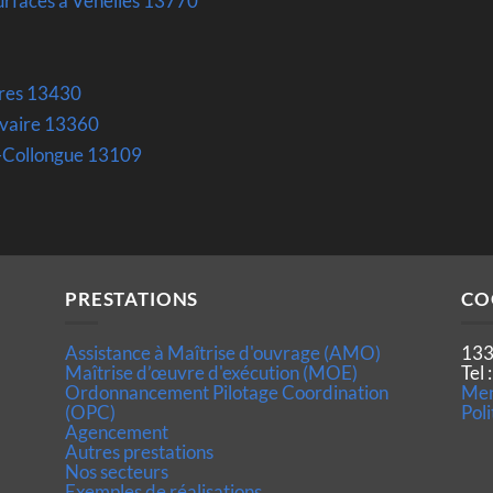
urfaces à Venelles 13770
ieres 13430
vaire 13360
e-Collongue 13109
PRESTATIONS
CO
Assistance à Maîtrise d'ouvrage (AMO)
133
Maîtrise d’œuvre d'exécution (MOE)
Tel
Ordonnancement Pilotage Coordination
Men
(OPC)
Poli
Agencement
Autres prestations
Nos secteurs
Exemples de réalisations