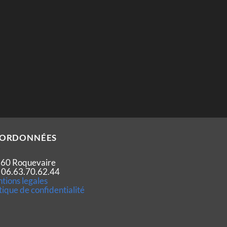
ORDONNÉES
60 Roquevaire
 : 06.63.70.62.44
tions legales
tique de confidentialité