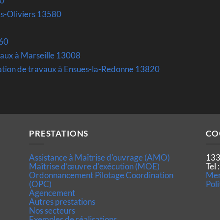
60
s-Oliviers 13580
560
vaux à Marseille 13008
ation de travaux à Ensues-la-Redonne 13820
PRESTATIONS
CO
Assistance à Maîtrise d'ouvrage (AMO)
133
Maîtrise d’œuvre d'exécution (MOE)
Tel
Ordonnancement Pilotage Coordination
Men
(OPC)
Poli
Agencement
Autres prestations
Nos secteurs
Exemples de réalisations