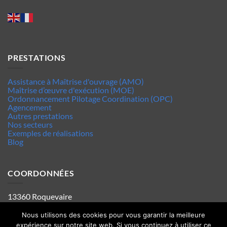
PRESTATIONS
Assistance à Maîtrise d'ouvrage (AMO)
Maîtrise d’œuvre d'exécution (MOE)
Ordonnancement Pilotage Coordination (OPC)
Agencement
Autres prestations
Nos secteurs
Exemples de réalisations
Blog
COORDONNÉES
13360 Roquevaire
Tel : 06.63.70.62.44
Mentions legales
Nous utilisons des cookies pour vous garantir la meilleure
Politique de confidentialité
expérience sur notre site web. Si vous continuez à utiliser ce