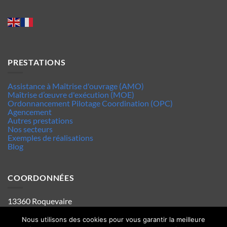
PRESTATIONS
Assistance à Maîtrise d'ouvrage (AMO)
Maîtrise d’œuvre d'exécution (MOE)
Ordonnancement Pilotage Coordination (OPC)
Agencement
Autres prestations
Nos secteurs
Exemples de réalisations
Blog
COORDONNÉES
13360 Roquevaire
Tel : 06.63.70.62.44
Mentions legales
Nous utilisons des cookies pour vous garantir la meilleure
Politique de confidentialité