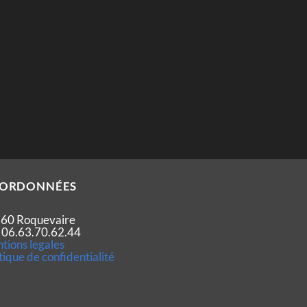
ORDONNÉES
60 Roquevaire
 : 06.63.70.62.44
tions legales
tique de confidentialité