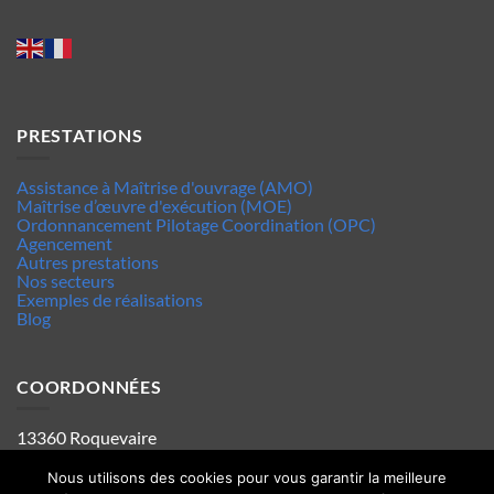
PRESTATIONS
Assistance à Maîtrise d'ouvrage (AMO)
Maîtrise d’œuvre d'exécution (MOE)
Ordonnancement Pilotage Coordination (OPC)
Agencement
Autres prestations
Nos secteurs
Exemples de réalisations
Blog
COORDONNÉES
13360 Roquevaire
Tel : 06.63.70.62.44
Mentions legales
Nous utilisons des cookies pour vous garantir la meilleure
Politique de confidentialité