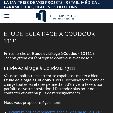
Passer
LA MAÎTRISE DE VOS PROJETS - RETAIL, MÉDICAL,
au
PARAMÉDICAL, LIGHTING SOLUTIONS
contenu
ETUDE ECLAIRAGE À COUDOUX
13111
En recherche de
Etude eclairage à Coudoux 13111
?
Technisystem est l’entreprise dont vous avez besoin
Etude eclairage à Coudoux 13111
Vous souhaitez une entreprise capable de mener à bien
Etude eclairage à Coudoux 13111
, Technisystem prend en
charge toutes les étapes permettant d’arriver à l’exécution
parfaite de votre prestation. N’attendez plus pour nous
contacter et obtenir plus de renseignements.
Nous vous proposons également :
Eclairage pour evenements speciaux à Marseille 13005