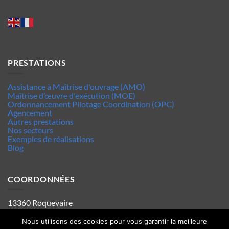
PRESTATIONS
Assistance à Maîtrise d'ouvrage (AMO)
Maîtrise d’œuvre d'exécution (MOE)
Ordonnancement Pilotage Coordination (OPC)
Agencement
Autres prestations
Nos secteurs
Exemples de réalisations
Blog
COORDONNÉES
13360 Roquevaire
Tel : 06.63.70.62.44
Mentions legales
Nous utilisons des cookies pour vous garantir la meilleure
Politique de confidentialité