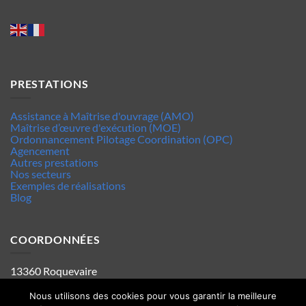
PRESTATIONS
Assistance à Maîtrise d'ouvrage (AMO)
Maîtrise d’œuvre d'exécution (MOE)
Ordonnancement Pilotage Coordination (OPC)
Agencement
Autres prestations
Nos secteurs
Exemples de réalisations
Blog
COORDONNÉES
13360 Roquevaire
Tel : 06.63.70.62.44
Mentions legales
Nous utilisons des cookies pour vous garantir la meilleure
Politique de confidentialité