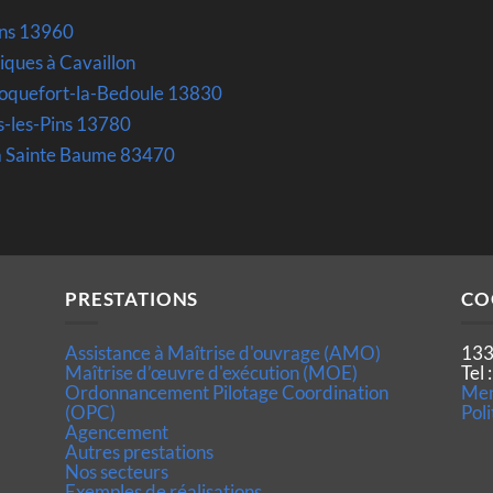
ins 13960
riques à Cavaillon
 Roquefort-la-Bedoule 13830
s-les-Pins 13780
la Sainte Baume 83470
PRESTATIONS
CO
Assistance à Maîtrise d'ouvrage (AMO)
133
Maîtrise d’œuvre d'exécution (MOE)
Tel
Ordonnancement Pilotage Coordination
Men
(OPC)
Poli
Agencement
Autres prestations
Nos secteurs
Exemples de réalisations