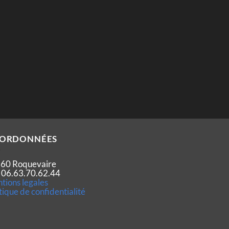
ORDONNÉES
60 Roquevaire
 : 06.63.70.62.44
tions legales
tique de confidentialité