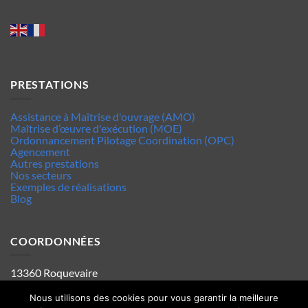
PRESTATIONS
Assistance à Maîtrise d'ouvrage (AMO)
Maîtrise d’œuvre d'exécution (MOE)
Ordonnancement Pilotage Coordination (OPC)
Agencement
Autres prestations
Nos secteurs
Exemples de réalisations
Blog
COORDONNÉES
13360 Roquevaire
Tel : 06.63.70.62.44
Mentions legales
Nous utilisons des cookies pour vous garantir la meilleure
Politique de confidentialité