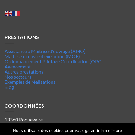
PRESTATIONS
Assistance à Maîtrise d'ouvrage (AMO)
Maîtrise d’œuvre d'exécution (MOE)
Ordonnancement Pilotage Coordination (OPC)
Agencement
Autres prestations
Nos secteurs
Exemples de réalisations
Blog
COORDONNÉES
13360 Roquevaire
Tel : 06.63.70.62.44
Mentions legales
Nous utilisons des cookies pour vous garantir la meilleure
Politique de confidentialité