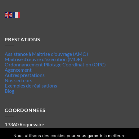
PRESTATIONS
Assistance à Maîtrise d'ouvrage (AMO)
Maîtrise d’œuvre d'exécution (MOE)
Ordonnancement Pilotage Coordination (OPC)
Agencement
Autres prestations
Nos secteurs
Exemples de réalisations
Blog
COORDONNÉES
13360 Roquevaire
Tel : 06.63.70.62.44
Mentions legales
Nous utilisons des cookies pour vous garantir la meilleure