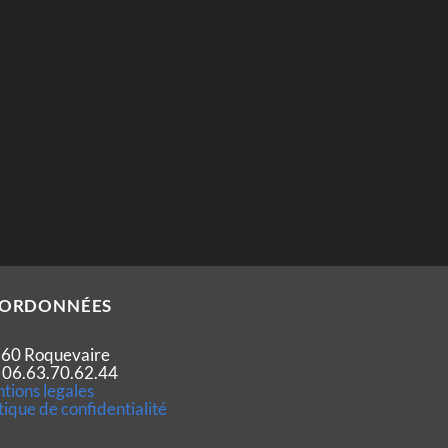
ORDONNÉES
60 Roquevaire
 : 06.63.70.62.44
tions legales
tique de confidentialité