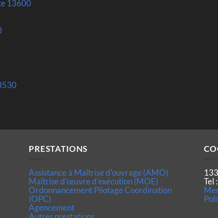
ste 13600
0
13530
PRESTATIONS
CO
Assistance à Maîtrise d'ouvrage (AMO)
133
Maîtrise d’œuvre d'exécution (MOE)
Tel
Ordonnancement Pilotage Coordination
Men
(OPC)
Poli
Agencement
Autres prestations