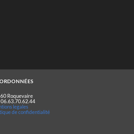
ORDONNÉES
60 Roquevaire
 : 06.63.70.62.44
tions legales
tique de confidentialité