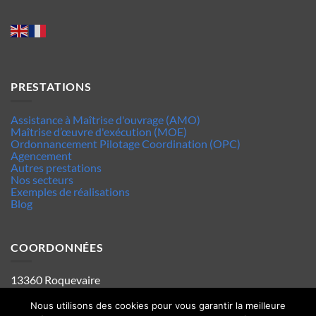
PRESTATIONS
Assistance à Maîtrise d'ouvrage (AMO)
Maîtrise d’œuvre d'exécution (MOE)
Ordonnancement Pilotage Coordination (OPC)
Agencement
Autres prestations
Nos secteurs
Exemples de réalisations
Blog
COORDONNÉES
13360 Roquevaire
Tel : 06.63.70.62.44
Mentions legales
Nous utilisons des cookies pour vous garantir la meilleure
Politique de confidentialité