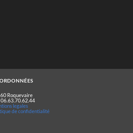
ORDONNÉES
60 Roquevaire
 : 06.63.70.62.44
tions legales
tique de confidentialité