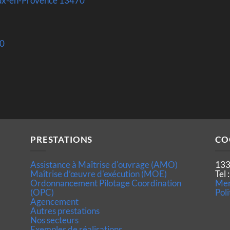
noux-en-Provence 13470
00
PRESTATIONS
CO
Assistance à Maîtrise d'ouvrage (AMO)
133
Maîtrise d’œuvre d'exécution (MOE)
Tel
Ordonnancement Pilotage Coordination
Men
(OPC)
Poli
Agencement
Autres prestations
Nos secteurs
Exemples de réalisations